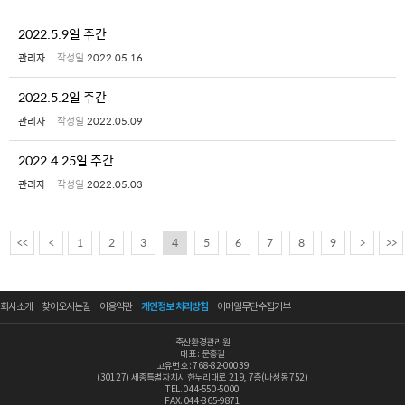
2022.5.9일 주간
관리자
작성일
2022.05.16
2022.5.2일 주간
관리자
작성일
2022.05.09
2022.4.25일 주간
관리자
작성일
2022.05.03
<<
<
1
2
3
4
5
6
7
8
9
>
>>
회사소개
찾아오시는길
이용약관
개인정보 처리방침
이메일무단수집거부
축산환경관리원
대표 : 문홍길
고유번호 : 768-82-00039
(30127) 세종특별자치시 한누리대로 219, 7층(나성동 752)
TEL. 044-550-5000
FAX. 044-865-9871