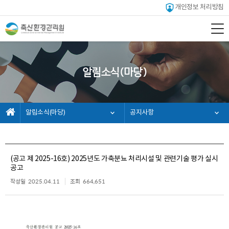
개인정보 처리방침
알림소식(마당)
알림소식(마당)
공지사항
(공고 제 2025-16호) 2025년도 가축분뇨 처리시설 및 관련기술 평가 실시
공고
작성일
2025.04.11
조회
664,651