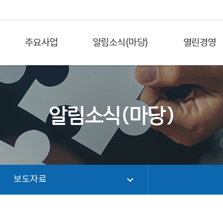
주요사업
알림소식(마당)
열린경영
알림소식(마당)
보도자료