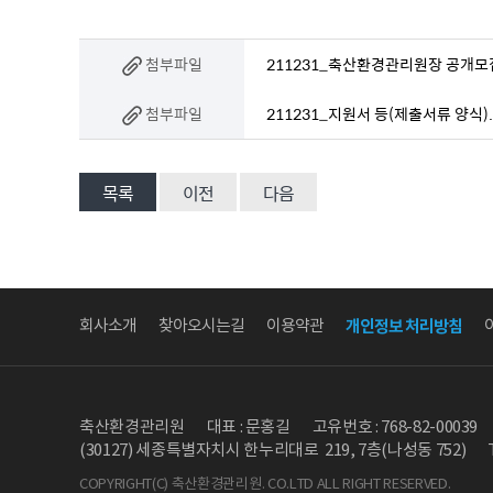
첨부파일
211231_축산환경관리원장 공개모집
첨부파일
211231_지원서 등(제출서류 양식)
목록
이전
다음
회사소개
찾아오시는길
이용약관
개인정보 처리방침
축산환경관리원
대표 : 문홍길
고유번호 : 768-82-00039
(30127) 세종특별자치시 한누리대로 219, 7층(나성동 752)
COPYRIGHT(C) 축산환경관리원. CO.LTD ALL RIGHT RESERVED.