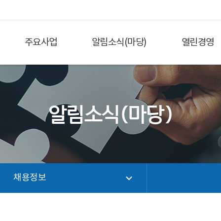
주요사업
알림소식(마당)
열린경영
알림소식(마당)
채용정보