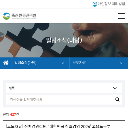
개인정보 처리방침
알림소식(마당)
알림소식(마당)
보도자료
전체
427
건
[보도자료] 산환경관리원, ‘대한민국 창조경영 2026’ 고용노동부