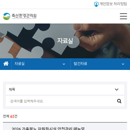
개인정보 처리방침
자료실
자료실
발간자료
전체
62
건
2026 가축분뇨 자원화시설 안전관리 매뉴얼