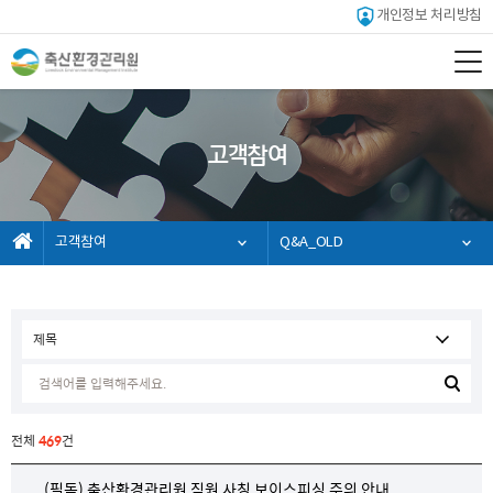
개인정보 처리방침
고객참여
고객참여
Q&A_OLD
전체
469
건
(필독) 축산환경관리원 직원 사칭 보이스피싱 주의 안내