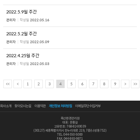
2022.5.9일 주간
관리자
작성일
2022.05.16
2022.5.2일 주간
관리자
작성일
2022.05.09
2022.4.25일 주간
관리자
작성일
2022.05.03
<<
<
1
2
3
4
5
6
7
8
9
>
>>
회사소개
찾아오시는길
이용약관
개인정보 처리방침
이메일무단수집거부
축산환경관리원
대표 : 문홍길
고유번호 : 768-82-00039
(30127) 세종특별자치시 한누리대로 219, 7층(나성동 752)
TEL. 044-550-5000
FAX. 044-865-9871