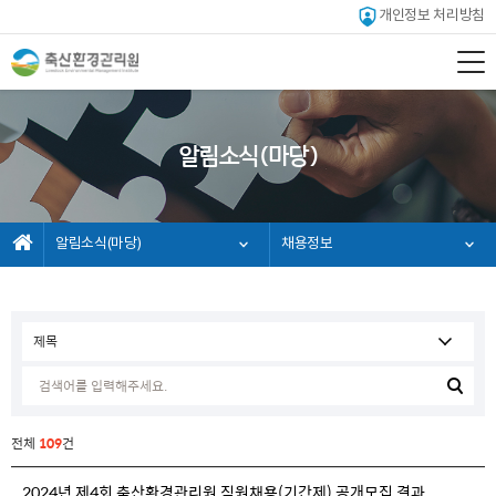
개인정보 처리방침
알림소식(마당)
알림소식(마당)
채용정보
전체
109
건
2024년 제4회 축산환경관리원 직원채용(기간제) 공개모집 결과