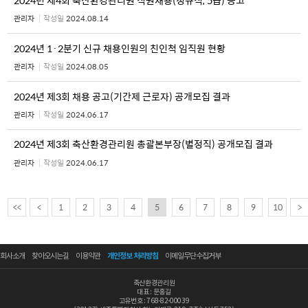
관리자
작성일
2024.08.14
2024년 1·2분기 신규 채용인원의 친인척 임직원 현황
관리자
작성일
2024.08.05
2024년 제3회 채용 공고(기간제 근로자) 공개모집 결과
관리자
작성일
2024.06.17
2024년 제3회 축산환경관리원 총괄본부장(별정직) 공개모집 결과
관리자
작성일
2024.06.17
<<
<
1
2
3
4
5
6
7
8
9
10
>
회사소개
찾아오시는길
이용약관
개인정보 처리방침
이메일무단수집거부
축산환경관리원
대표 : 문홍길
고유번호 : 768-82-00039