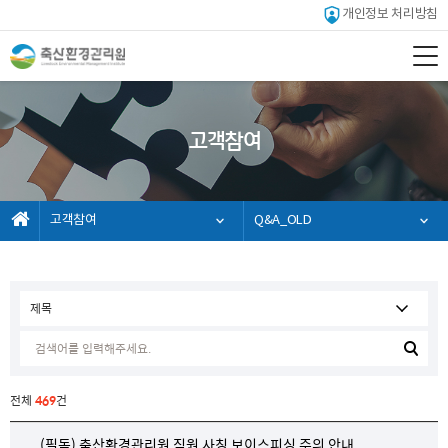
개인정보 처리방침
고객참여
고객참여
Q&A_OLD
전체
469
건
(필독) 축산환경관리원 직원 사칭 보이스피싱 주의 안내