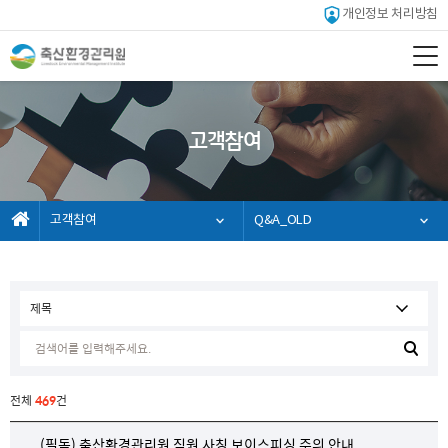
개인정보 처리방침
고객참여
고객참여
Q&A_OLD
전체
469
건
(필독) 축산환경관리원 직원 사칭 보이스피싱 주의 안내