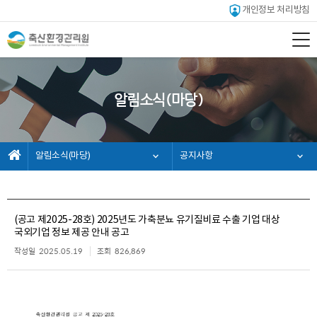
개인정보 처리방침
알림소식(마당)
알림소식(마당)
공지사항
(공고 제2025-28호) 2025년도 가축분뇨 유기질비료 수출 기업 대상
국외기업 정보 제공 안내 공고
작성일
2025.05.19
조회
826,869