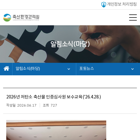
개인정보 처리방침
알림소식(마당)
알림소식(마당)
포토뉴스
2026년 저탄소 축산물 인증심사원 보수교육('26.4.28.)
작성일
2026.06.17
조회
727